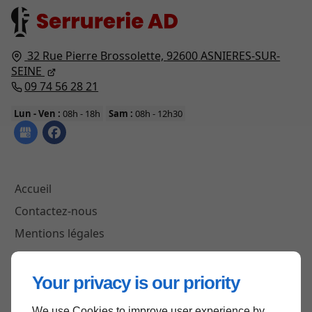
32 Rue Pierre Brossolette,
92600
ASNIERES-SUR-
SEINE
09 74 56 28 21
Lun - Ven :
08h - 18h
Sam :
08h - 12h30
Accueil
Contactez-nous
Mentions légales
Plan du site
Your privacy is our priority
We use Cookies to improve user experience by